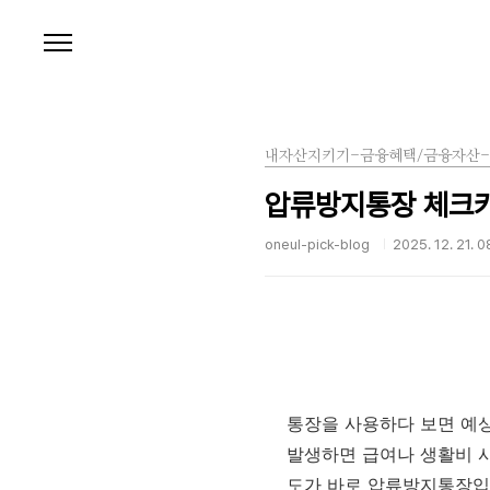
본문 바로가기
내자산지키기-금융혜택/금융자산
압류방지통장 체크카
oneul-pick-blog
2025. 12. 21. 0
통장을 사용하다 보면 예
발생하면 급여나 생활비 사
도가 바로 압류방지통장입