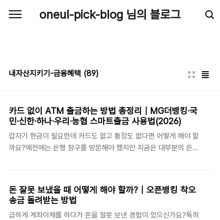
본문 바로가기
oneul-pick-blog 님의 블로그
내자산지키기-금융혜택
(89)
카드 없이 ATM 출금하는 방법 총정리｜MG더뱅킹·국
민·신한·하나·우리·농협 스마트출금 사용법(2026)
갑자기 현금이 필요한데 카드도 없고 통장도 없다면 어떻게 해야 할
까요?예전에는 은행 창구를 방문해야 했지만 지금은 대부분의 은행
이 스마트출금, ​간편출금간편 출금, ​무카드 출금 서비스를 제공하고
있습니다.스마트폰만 있으면 ATM에서 인증번호 또는 QR코드 인증
만으로 현금을 인출할 수 있어 매우 편리합니다.이번 글에서는 새마
돈 잘못 보냈을 때 어떻게 해야 할까?｜오픈뱅킹 착오
을금고(MG더뱅킹)​를 비롯해 국민은행, 신한은행, 하나은행, 우리은
송금 돌려받는 방법
행, NH농협은행에서 카드 없이 ATM을 이용하는 방법을 자세히 알
급하게 계좌이체를 하다가 돈을 잘못 보낸 경험이 있으신가요?특히
아보겠습니다.스마트출금이란 무엇일까요?스마트출금은 은행 모바