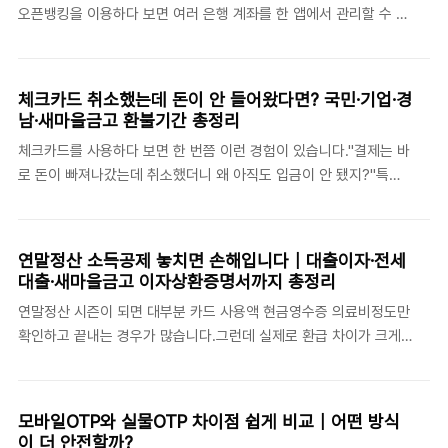
오픈뱅킹을 이용하다 보면 여러 은행 계좌를 한 앱에서 관리할 수 있
일 앱에서 생성한 인증번호 또는 QR코드를 ATM에 입력하거나 스
어 편리하지만, 실수로 다른 사람에게 송금하는 착오송금도 발생할
캔하여 체크카드나 통장 없이 현금을 인출하는 서비스입니다.다음과
수 있습니다.막상 돈을 잘못 보내고 나면 가장 먼저 드는 생각은 이
같은 상황에서 매우 유용합니다.▶지갑을 집에 두고 나온 경우▶카
것입니다."이 돈 다시 돌려받을 수 있을까?""어디에 연락해야 하
드..
체크카드 취소했는데 돈이 안 들어왔다면? 국민·기업·경
지?""국민은행 계좌인데 농협 앱으로 보냈으면 어디에 문의해야 하
남·새마을금고 환불기간 총정리
지?"오늘은 오픈뱅킹망에서 돈을 잘못 보냈을 때 어떻게 해야 하는
체크카드를 사용하다 보면 한 번쯤 이런 경험이 있습니다."결제는 바
지, 자금반환접수는 어디에 해야 하는지, 실제 반환 절차는 어떻게
로 돈이 빠져나갔는데 취소했더니 왜 아직도 입금이 안 됐지?"특히
진행되는지 알아보겠습니다. 오픈뱅킹이란무엇일까요?오픈뱅킹은
급하게 사용할 돈이 필요한 상황이라면 더 답답하게 느껴집니다.실
여러 금융기관의 계좌를 하나의 앱에서 조회하고 송금할 수 있는 서
제로 은행 고객센터나 카드 상담센터에도 자주 접수되는 문의 중 하
비스입니다.예를 들어 농협 앱에☞국민은행 계좌☞신한은행 계좌☞
나가 바로 체크카드 취소 환불입니다.많은 분들이 "체크카드는 즉시
우리..
연말정산 소득공제 놓치면 손해입니다｜대출이자·전세
출금되니까 취소도 즉시 입금되겠지"라고 생각하지만 실제로는 그렇
대출·새마을금고 이자상환증명서까지 총정리
지 않습니다.이번 글에서는 체크카드 취소 후 환불이 늦어지는 이유
연말정산 시즌이 되면 대부분 카드 사용액 현금영수증 의료비정도만
와 함께 국민카드, 기업은행, 경남은행, 새마을금고 체크카드의 환불
확인하고 끝내는 경우가 많습니다.그런데 실제로 환급 차이가 크게
기간 차이까지 한 번에 정리해 보겠습니다.체크카드는 바로 출금되
나는 항목 중 하나가 바로‘대출 관련 소득공제’입니다.▶전세자금대
는데 취소는 왜 늦을까요?체크카드는 결제 시 계좌 잔액을 확인한
출▶주택담보대출▶새마을금고·신협·저축은행 대출을 이용 중이라
뒤 즉시 출금됩니다.그래서 결제 문자도 거의 실시간으로 도착합니
면 꼭 한 번 확인해 보는 것이 좋습니다.왜냐하면 생각보다 많은 분
다..
모바일OTP와 실물OTP 차이점 쉽게 비교｜어떤 방식
들이:“홈택스에 안 뜨는데 원래 그런 건가?”“앱에서는 조회만 되고
이 더 안전할까?