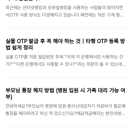
PDF 저장은 안 되네?”“왜 어떤 은행은 스마트폰 발급이 되고 어떤
최근에는 인터넷뱅킹과 모바일뱅킹을 사용하는 사람들이 많아지면
곳은 PC만 되지?”이런 이유로 지나치기 쉽기 떄문입니다. 실제내용
서OTP 사용 방식도 다양해지고 있습니다.예전에는 작은 기계 형태
으로 보면 ▶홈택스 누락▶모바일 제한▶이메일 전송만 가능▶PC
의 실물 OTP를 사용하는 경우가 많았지만최근에는 스마트폰 안에
인터넷뱅킹 전용인 경우도 꽤 있습니다.오늘은 복잡한 세법 설명보
서 사용하는 모바일 OTP와 디지털 OTP 이용자도 빠르게 늘어나고
다“실제로 어디서 막히는지” 중심으로 쉽게 정리해 보겠습니다.먼
있습니다.그런데 실제로 사용해보면 이런 고민이 생깁니다.실물
저..
실물 OTP 발급 후 꼭 해야 하는 것｜타행 OTP 등록 방
OTP가 더 안전한 걸까?모바일 OTP만 사용해도 괜찮을까?디지털
법 쉽게 정리
OTP는 편하지만 위험하지 않을까?고액이체할 때는 어떤 방식이 좋
실물 OTP를 처음 발급받은 후에 “이제 이 은행에서만 사용하는 건
을까?이번글에서는 실물 OTP와 모바일 OTP 차이점을 아주 쉽게
가?”“다른 은행에서도 사용할 수 있나?”라는 의문이 들 수 있는데요
비교해 보겠습니다.OTP란 무엇인가요?OTP는‘One Time
특히 인터넷뱅킹이나 스마트폰뱅킹을 여러 은행에서 사용하는 사용
Password’의 줄임말입니다.쉽게 말하면:매번 새롭게 생성되는 일
자라면타행 OTP 등록이라는 개념이 처음에는 헷갈릴 수 있습니다.
회용 인증번호입니다.인터넷뱅킹이나 스마트폰뱅킹에서:▶계좌이체
이번글에서는 ● 실물 OTP 발급 방법●타행 OTP 등록이란 무엇인
▶이체한도..
부모님 통장 해지 방법 (병원 입원 시 가족 대리 가능 여
지● 여러 은행에서 OTP 사용하는 방법● 모바일뱅킹 이체 설정 방
부)
법까지 처음 사용하는 사람도 쉽게 이해할 수 있도록 정리해 보았습
안녕하세요?부모님이 병원에 입원 중이신데갑자기 치료비가 필요해
니다.타행 OTP 등록이란 무엇인가요?하나의 OTP를 여러 은행에
통장을 해지하려고 하신 적 있으신가요?예금적금해지는 본인내방이
등록해서 사용하는 경우를 타행 otp등록이라고 부릅니다. 예를 들어
원칙이므로 더 당황하실 수 있습니다. 특히 병원 입원 중에는 시간
서 국민은행에서 발급받은 OTP를우리은행이나 다른 은행에도 등록
지연이 곧 부담으로 이어질 수 있습니다이번 글에서는 거동불가 치
해서 사용하는 방법으로 OTP하나로 여러 은행의 인증이..
료비 목적 해지 제도를 통해가족이 대신 통장을 해지하고 치료비를